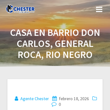
Saltar
al
contenido
CASA EN BARRIO DON
CARLOS, GENERAL
ROCA, RIO NEGRO
Navegación
de
Agente Chester
febrero 18, 2026
0