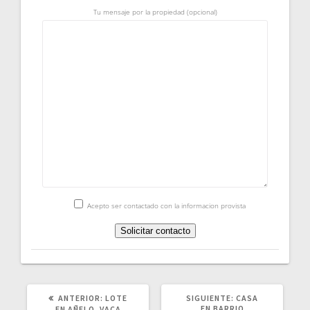
Tu mensaje por la propiedad (opcional)
Acepto ser contactado con la informacion provista
POST
SIGUIENTE
ANTERIOR:
LOTE
SIGUIENTE:
CASA
ANTERIOR:
POST:
EN BARRIO
EN AÑELO, VACA