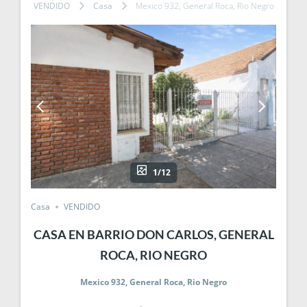
entradas
VENDIDO
Casa
Mexico 932, General Roca, Rio Negro
1/12
Casa
VENDIDO
CASA EN BARRIO DON CARLOS, GENERAL
ROCA, RIO NEGRO
Mexico 932, General Roca, Rio Negro