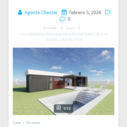
Navegación
de
Agente Chester
febrero 5, 2026
0
entradas
En venta
Casa
CASA MODERNA REALIZADA EN CONTENEDORES DE ALTA
CALIDAD CONSTRUCTIVA
1/12
Casa
En venta