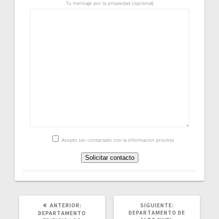
Tu mensaje por la propiedad (opcional)
Acepto ser contactado con la informacion provista
POST
SIGUIENTE
ANTERIOR:
SIGUIENTE:
ANTERIOR:
POST:
DEPARTAMENTO DE
DEPARTAMENTO