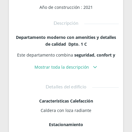
Año de construcción
:
2021
Descripción
Departamento moderno con amenities y detalles
de calidad Dpto. 1 C
Este departamento combina
seguridad, confort y
diseño
, ideal para quienes buscan un hogar
Mostrar toda la descripción
funcional y elegante.
El edificio ofrece:
Detalles del edificio
Portero eléctrico con reconocimiento facial y
acceso mediante claves
Características Calefacción
Ascensor
Caldera con loza radiante
Sector de portería
Cocheras
Escaleras con pintura ignífuga, cumpliendo
Estacionamiento
normas de seguridad