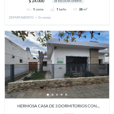
$ 24.000
SE ESCUCHA OFERTA
1
cama
1
baño
26
m²
DEPARTAMENTO
En venta
HERMOSA CASA DE 3 DORMITORIOS CON
EXCELENTE UBICACION, GRAL. ROCA-RIO NEGRO