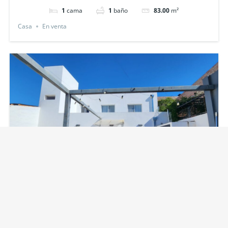
1
cama
1
baño
83.00
m²
Casa
En venta
CASA CON PISCINA EN BARRIO DON CARLOS,
GENERAL ROCA, RIO NEGRO
$ 160.000
USD